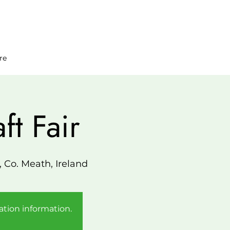
re
t Fair
Co. Meath, Ireland
ration information.