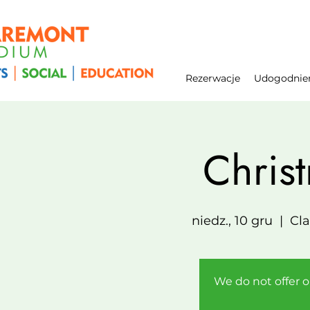
Rezerwacje
Udogodnie
Chris
niedz., 10 gru
  |  
Cl
We do not offer on