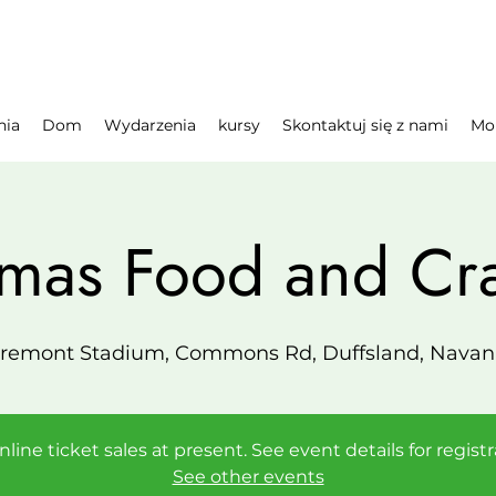
nia
Dom
Wydarzenia
kursy
Skontaktuj się z nami
Mo
tmas Food and Craf
aremont Stadium, Commons Rd, Duffsland, Navan, 
line ticket sales at present. See event details for regist
See other events