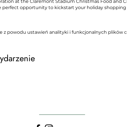
lebration at the Claremont Stadium Christmas Food and 
he perfect opportunity to kickstart your holiday shoppi
 z powodu ustawień analityki i funkcjonalnych plików c
wydarzenie
POWRÓT DO GÓRY