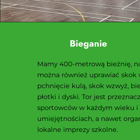
Bieganie
Mamy 400-metrową bieżnię, na
można również uprawiać skok w
pchnięcie kulą, skok wzwyż, bi
płotki i dyski. Tor jest przeznac
sportowców w każdym wieku i 
umiejętnościach, a nawet orga
lokalne imprezy szkolne.