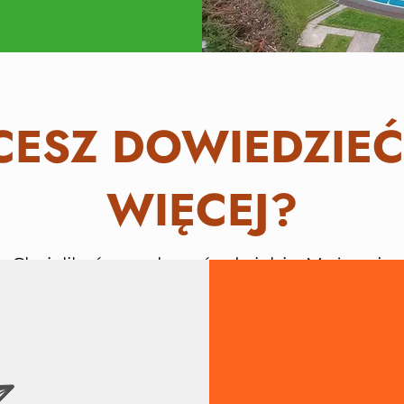
ESZ DOWIEDZIEĆ
WIĘCEJ?
Chcielibyśmy usłyszeć od ciebie. Możesz je