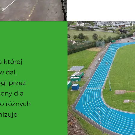
 której
 dal,
egi przez
zony dla
o różnych
nizuje