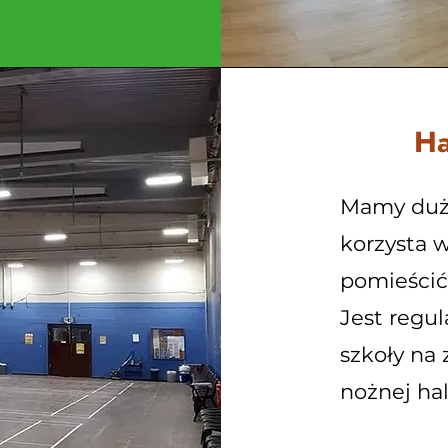
Ha
Mamy dużą
korzysta 
pomieścić
Jest regu
szkoły na 
nożnej hal