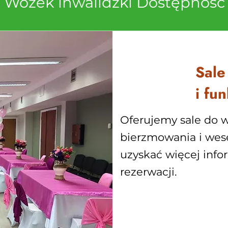
Wózek inwalidzki
Dostępność
Sale
i fu
Oferujemy sale do w
bierzmowania i wese
uzyskać więcej info
rezerwacji.