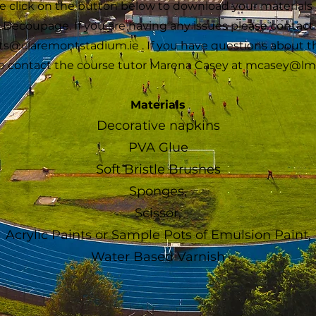
e click on the button below to download your materials li
Decoupage. If you are having any issues please contact
ts@claremontstadium.ie
. If you have questions about th
e contact the course tutor Marena Casey at
mcasey@lme
Materials
Decorative napkins
PVA Glue
Soft Bristle Brushes
Sponges,
Scissor,
Acrylic Paints or Sample Pots of Emulsion Paint,
Water Based Varnish