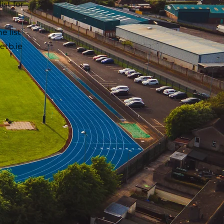
st for
e list
tb.ie