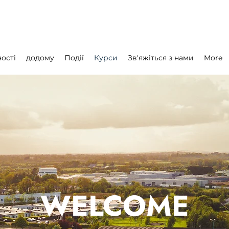
ості
додому
Події
Курси
Зв'яжіться з нами
More
WELCOME