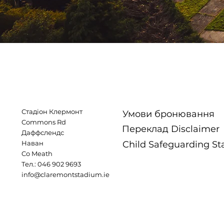
Стадіон Клермонт
Умови бронювання
Commons Rd
Переклад Disclaimer
Даффслендс
Наван
Child Safeguarding S
Co Meath
Тел.: 046 902 9693
info@claremontstadium.ie