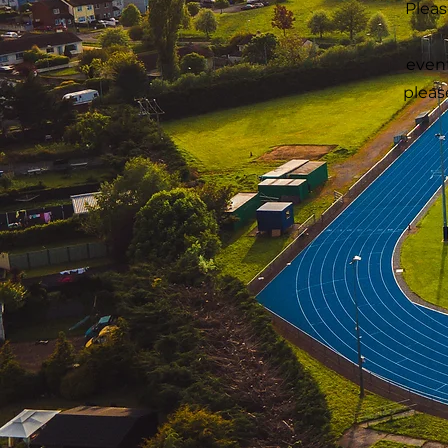
Pleas
even
pleas