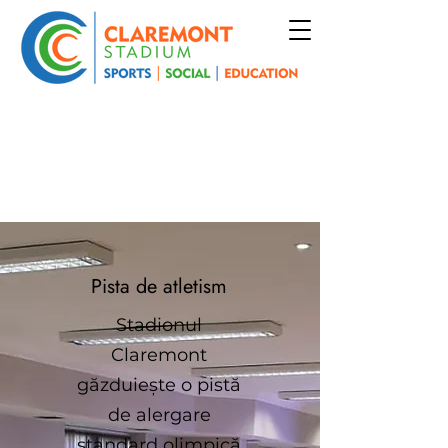
Pista de atletism
Stadionul
Claremont
găzduiește o pistă
de alergare
standard olimpică