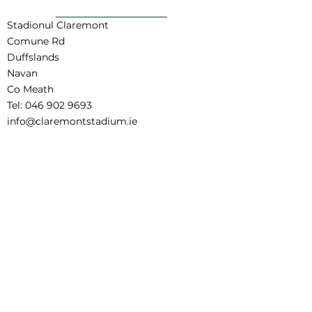
INAPOI SUS
Stadionul Claremont
Comune Rd
Duffslands
Navan
Co Meath
Tel:
046 902 9693
info@claremontstadium.ie
Disclaimer pentru traducere
Termeni și condiții de rezervare
Child Safeguarding Statement
This project is supported by the Department
of Rural and Community Development and