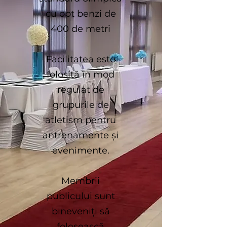
cu opt benzi de
400 de metri
Facilitatea este
folosită în mod
regulat de
grupurile de
atletism pentru
antrenamente și
evenimente.
Membrii
publicului sunt
bineveniți să
folosească