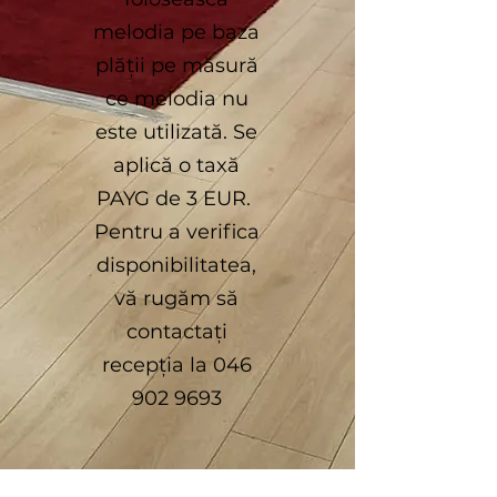
melodia pe baza
plății pe măsură
ce melodia nu
este utilizată. Se
aplică o taxă
PAYG de 3 EUR.
Pentru a verifica
disponibilitatea,
vă rugăm să
contactați
recepția la
046
902 9693