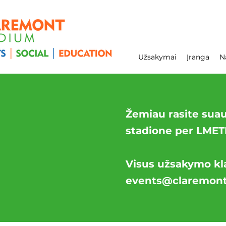
Užsakymai
Įranga
N
Žemiau rasite sua
stadione per LMET
Visus užsakymo kla
events@claremont