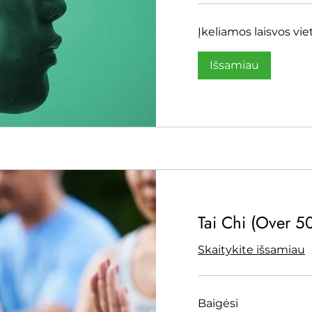
Įkeliamos laisvos viet
Išsamiau
Tai Chi (Over 5
Skaitykite išsamiau
Baigėsi