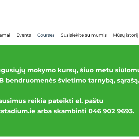
amai
Events
Courses
Susisiekite su mumis
Mūsų istorij
ugusiųjų mokymo kursų, šiuo metu siūlom
B bendruomenės švietimo tarnybą, sąrašą
usimus reikia pateikti el. paštu
stadium.ie
arba skambinti 046 902 9693.