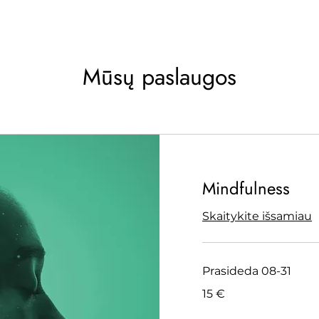
Mūsų paslaugos
Mindfulness
Skaitykite išsamiau
Prasideda 08-31
15
15 €
eurų