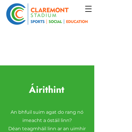
Áirithint
An bhfuil suim agat do rang nó
imeacht a óstáil linn?
Déan teagmháil linn ar an uimhir