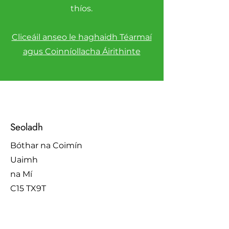
thíos.
Cliceáil anseo le haghaidh Téarmaí
agus Coinníollacha Áirithinte
Seoladh
Bóthar na Coimín
Uaimh
na Mí
C15 TX9T