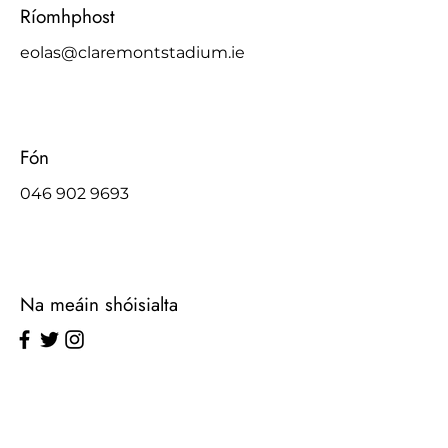
Ríomhphost
eolas@claremontstadium.ie
Fón
046 902 9693
Na meáin shóisialta